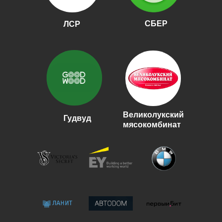
СБЕР
ЛСР
Великолукский
Гудвуд
мясокомбинат